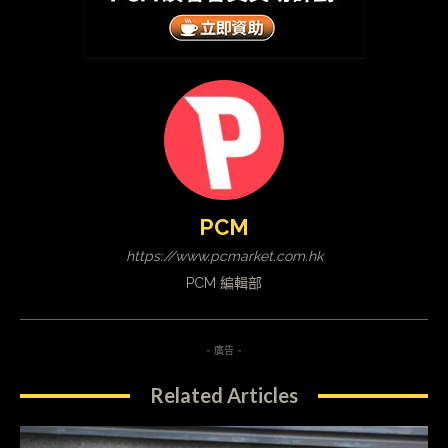
PCM
https://www.pcmarket.com.hk
PCM 編輯部
- 廣告 -
Related Articles