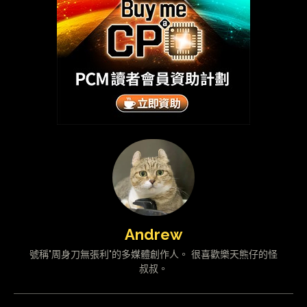
Andrew
號稱"周身刀無張利"的多媒體創作人。 很喜歡樂天熊仔的怪
叔叔。