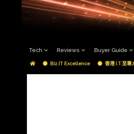
Tech
Reviews
Buyer Guide
Biz.IT Excellence
香港 I.T.至