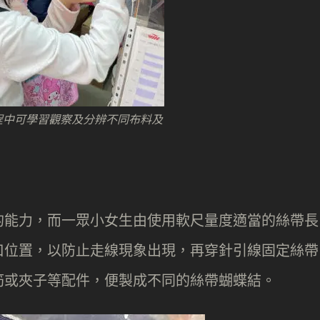
程中可學習觀察及分辨不同布料及
的能力，而一眾小女生由使用軟尺量度適當的絲帶長
口位置，以防止走線現象出現，再穿針引線固定絲帶
筋或夾子等配件，便製成不同的絲帶蝴蝶結。