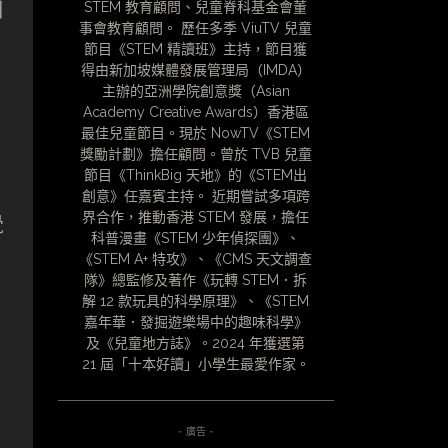
個
STEM 教育顧問、兒童脊科基金會董
事會教育顧問。 歷任多季 ViuTV 兒童
節目《STEM 精讀班》主持，節目獲
得由新加坡媒體發展管理局（IMDA）
主辦的亞洲學院創意獎（Asian
Academy Creative Awards）香港區
最佳兒童節目。現於 NowTV《STEM
獎勵計劃》擔任顧問。曾於 TVB 兒童
節目《ThinkBig 天地》的《STEM出
創意》任嘉賓主持。 近期嘗試多項跨
界合作，推動香港 STEM 發展，擔任
覺
科普漫畫《STEM 少年偵探團》、
《STEM A+ 特攻》、《CMS 天文調查
隊》總監修及著作《玩轉 STEM．拆
解 12 款玩具的科學原理》、《STEM
嘉年華．發掘遊樂場中的趣味科學》
及《兒童地方誌》。2024 年獲選第
21 屆「十本好讀」小學生最愛作家。
- 廣告 -