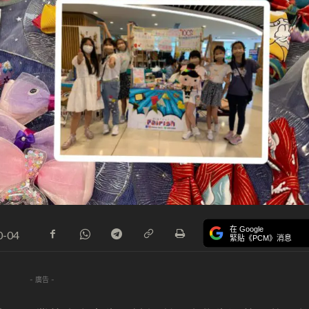
在 Google
0-04
緊貼《PCM》消息
- 廣告 -