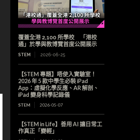
覆蓋全港 2,100 所學校 「港校
通」於學與教博覽首度公開展示
STEM
2026-06-25
【STEM 專題】唔使入實驗室！
2026 年 5 款中學生必裝 iPad
App：虛擬化學反應、AR 解剖、
iPad 變身科學記錄儀
STEM
2026-05-07
【STEM in Life】善用 AI 讓日常工
作真正「變輕」