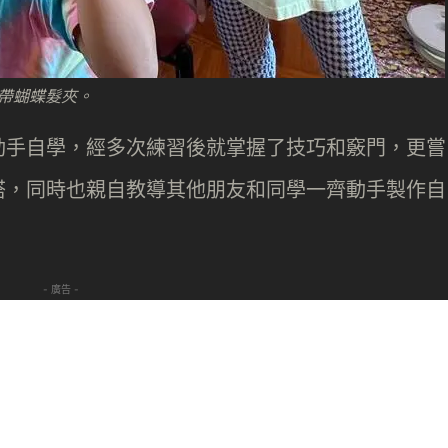
帶蝴蝶髮夾。
動手自學，經多次練習後就掌握了技巧和竅門，更嘗
搭，同時也親自教導其他朋友和同學一齊動手製作自
- 廣告 -