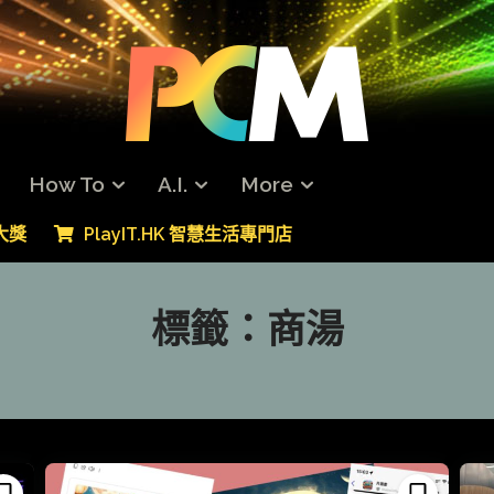
How To
A.I.
More
專大獎
PlayIT.HK 智慧生活專門店
標籤：
商湯