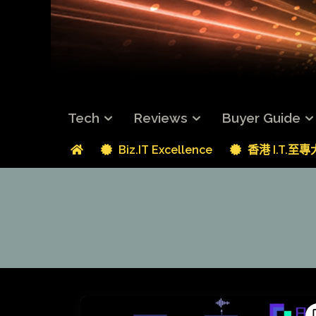
Tech
Reviews
Buyer Guide
Biz.IT Excellence
香港 I.T.至