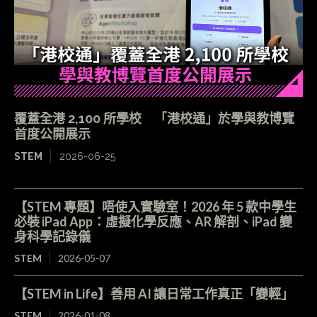
覆蓋全港 2,100 所學校 「港校通」於學與教博覽
首度公開展示
STEM
2026-06-25
【STEM 專題】唔使入實驗室！2026 年 5 款中學生
必裝 iPad App：虛擬化學反應、AR 解剖、iPad 變
身科學記錄儀
STEM
2026-05-07
【STEM in Life】善用 AI 讓日常工作真正「變輕」
STEM
2026-01-08