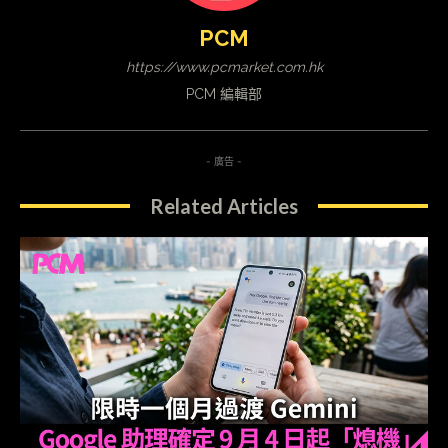
PCM
https://www.pcmarket.com.hk
PCM 編輯部
- 廣告 -
Related Articles