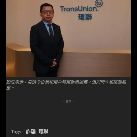
殷虹表示，疫情令企業和用戶轉用數碼服務，但同時令騙案趨嚴
重。
- 廣告 -
Tags:
詐騙
環聯