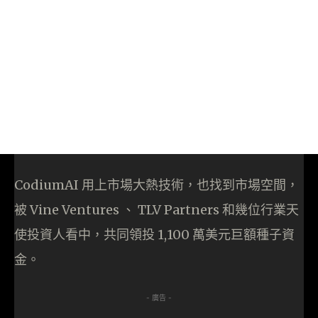
CodiumAI 用上市場大熱技術，也找到市場空間，
被 Vine Ventures 、 TLV Partners 和幾位行業天
使投資人看中，共同領投 1,100 萬美元巨額種子資
金。
- 廣告 -