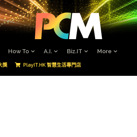
How To
A.I.
Biz.IT
More
專大獎
PlayIT.HK 智慧生活專門店