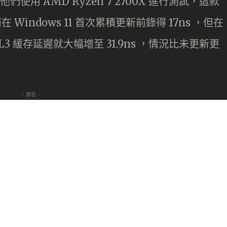
他們使用 AMD Ryzen 7 2700X 進行測試，這款
而在 Windows 11 首次累積更新前錄得 17ns ，但在
 L3 緩存延遲就大幅增至 31.9ns ，情況比未更新更
- 廣告 -