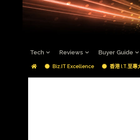
Tech
Reviews
Buyer Guide
Biz.IT Excellence
香港 I.T.至