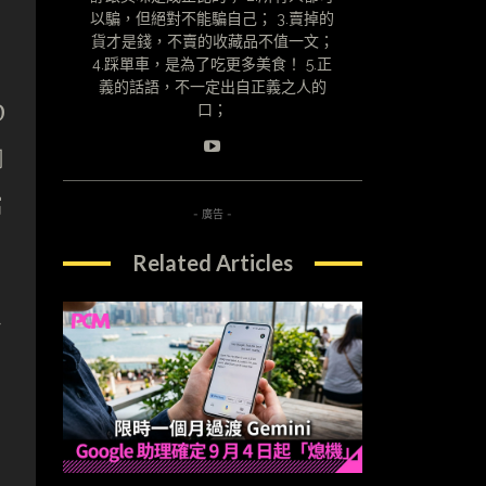
以騙，但絕對不能騙自己； 3.賣掉的
貨才是錢，不賣的收藏品不值一文；
4.踩單車，是為了吃更多美食！ 5.正
義的話語，不一定出自正義之人的
D
口；
網
檔
- 廣告 -
Related Articles
多