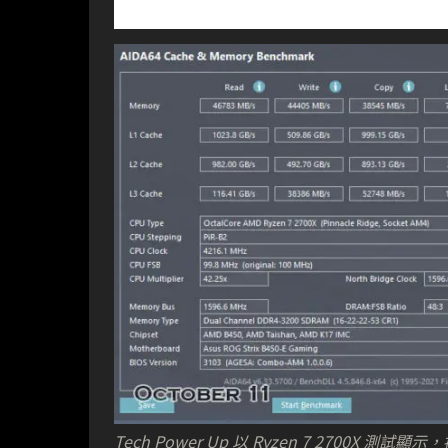
Tech Power Up 以 Ryzen 7 2700X