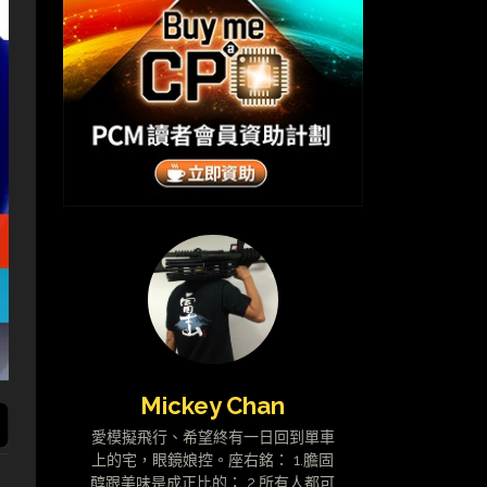
Mickey Chan
愛模擬飛行、希望終有一日回到單車
上的宅，眼鏡娘控。座右銘： 1.膽固
醇跟美味是成正比的； 2.所有人都可