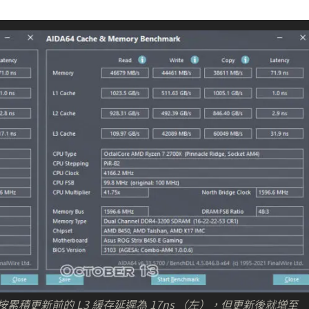
 測試顯示，按累積更新前的 L3 緩存延遲為 17ns （左），但更新後就增至