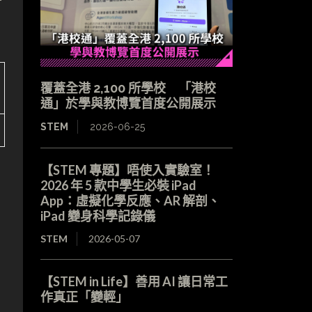
覆蓋全港 2,100 所學校 「港校
通」於學與教博覽首度公開展示
STEM
2026-06-25
【STEM 專題】唔使入實驗室！
2026 年 5 款中學生必裝 iPad
App：虛擬化學反應、AR 解剖、
iPad 變身科學記錄儀
STEM
2026-05-07
【STEM in Life】善用 AI 讓日常工
作真正「變輕」