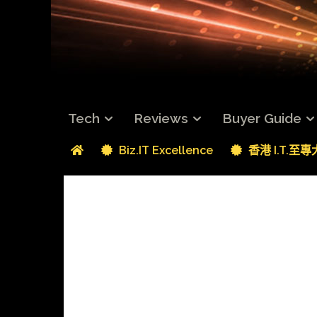
Tech
Reviews
Buyer Guide
Biz.IT Excellence
香港 I.T.至