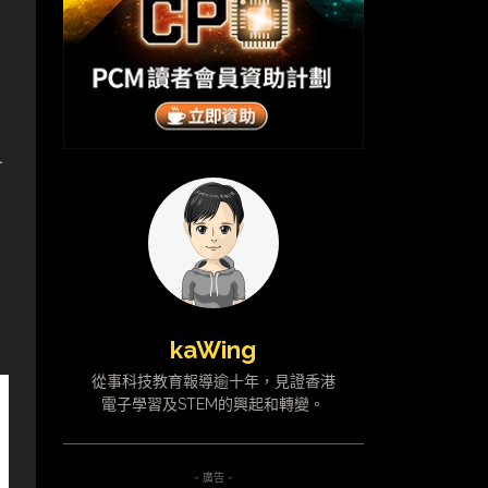
子
kaWing
從事科技教育報導逾十年，見證香港
電子學習及STEM的興起和轉變。
- 廣告 -