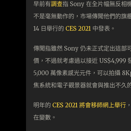
早前有
調查
指 Sony 在全片幅無反相
不是毫無動作的，市場傳聞他們的旗艦級全片
14 日舉行的
CES 2021
中發表。
傳聞指雖然 Sony 仍未正式定出這部可
價，不過就考慮過以接近 US$4,999
5,000 萬像素感光元件，可以拍攝 
焦系統和電子觀景器就會與推出不久
明年的
CES 2021 將會移師網上舉行
在變數。