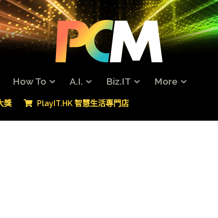
How To
A.I.
Biz.IT
More
專大獎
PlayIT.HK 智慧生活專門店