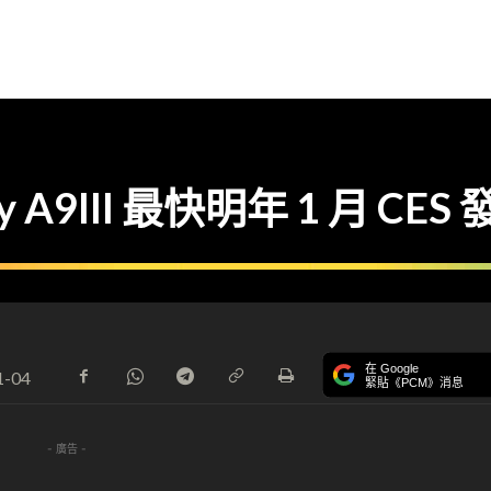
9III 最快明年 1 月 CES
在 Google
1-04
緊貼《PCM》消息
- 廣告 -