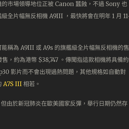
機的市場領導地位正被 Canon 蠶蝕，不過 Sony 也
幅無反相機 A9III ，最快將會在明年 1 月 11
能稱為 A9III 或 A9s 的旗艦級全片幅無反相機的
 發售，約為港幣 $38,747 。傳聞指這款相機將具備約
8Kp30 影片而不會出現過熱問題，其他規格如自動對
的
A7S III
相若。
，但由於新冠肺炎在歐美國家反彈，舉行日期仍然存