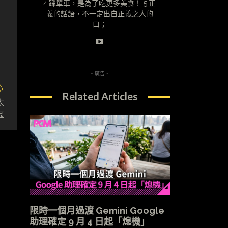
4.踩單車，是為了吃更多美食！ 5.正
義的話語，不一定出自正義之人的
口；
- 廣告 -
章
Related Articles
太
區
限時一個月過渡 Gemini Google
助理確定 9 月 4 日起「熄機」