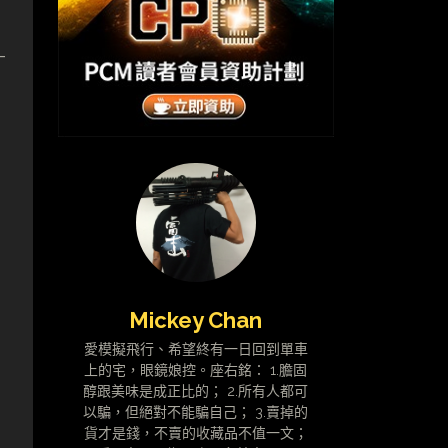
-
售
Mickey Chan
愛模擬飛行、希望終有一日回到單車
上的宅，眼鏡娘控。座右銘： 1.膽固
醇跟美味是成正比的； 2.所有人都可
以騙，但絕對不能騙自己； 3.賣掉的
貨才是錢，不賣的收藏品不值一文；