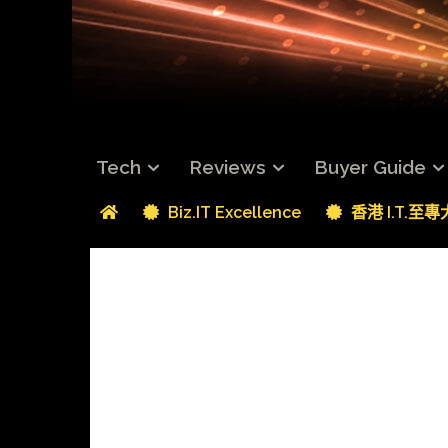
Tech
Reviews
Buyer Guide
Biz.IT Excellence
香港 I.T.至