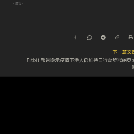
- 廣告 -
下一篇文
Fitbit 報告顯示疫情下港人仍維持日行萬步冠絕亞