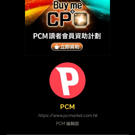
PCM
https://www.pcmarket.com.hk
PCM 編輯部