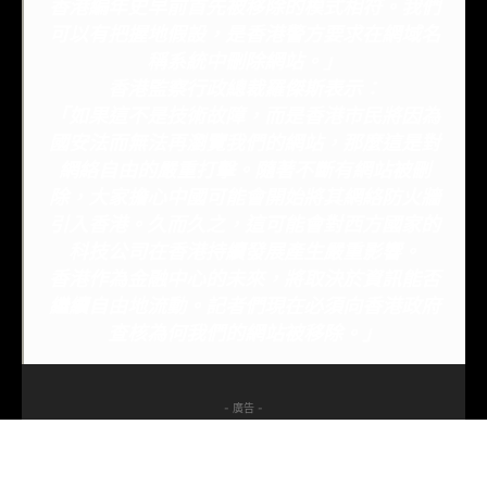
香港編年史早前首先被移除的模式相符。我們
可以有把握地假設，是香港警方要求在網域名
稱系統中刪除網站。」
香港監察行政總裁羅傑斯表示：
「如果這不是技術故障，而是香港市民將因為
國安法而無法再瀏覽我們的網站，那麼這是對
網絡自由的嚴重打擊。隨著不斷有網站被刪
除，大家擔心中國可能會開始將其網絡防火牆
引入香港。久而久之，這可能會對西方國家的
科技公司在香港持續發展產生嚴重影響。
香港作為金融中心的未來，將取決於資訊能否
繼續自由地流動。記者們現在必須向香港政府
查核為何我們的網站被移除。」
- 廣告 -