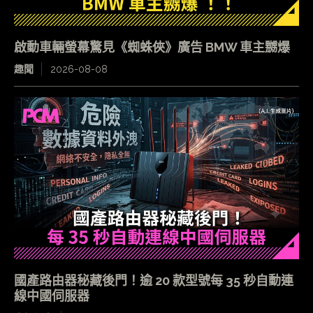
啟動車輛螢幕驚見《蜘蛛俠》廣告 BMW 車主嬲爆
趣聞
2026-08-08
國產路由器秘藏後門！逾 20 款型號每 35 秒自動連
線中國伺服器