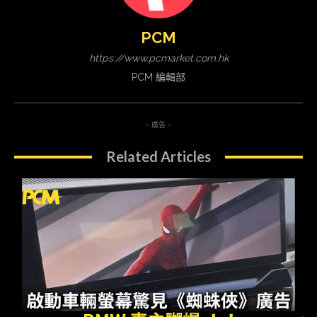
PCM
https://www.pcmarket.com.hk
PCM 編輯部
- 廣告 -
Related Articles