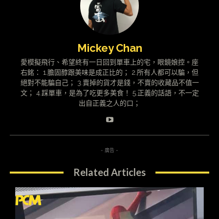
Mickey Chan
愛模擬飛行、希望終有一日回到單車上的宅，眼鏡娘控。座
右銘： 1.膽固醇跟美味是成正比的； 2.所有人都可以騙，但
絕對不能騙自己； 3.賣掉的貨才是錢，不賣的收藏品不值一
文； 4.踩單車，是為了吃更多美食！ 5.正義的話語，不一定
出自正義之人的口；
- 廣告 -
Related Articles