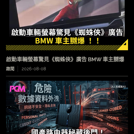
啟動車輛螢幕驚見《蜘蛛俠》廣告 BMW 車主嬲爆
趣聞
2026-08-08