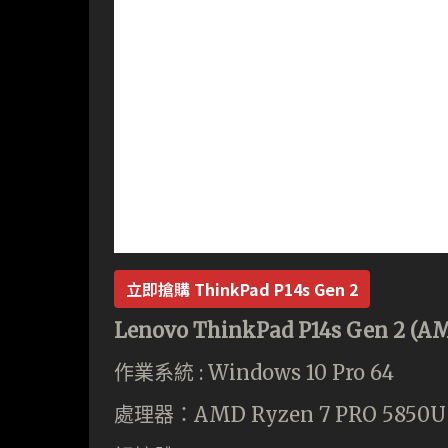
立即搶購
ThinkPad P14s Gen 2
Lenovo ThinkPad P14s Gen 2 
作業系統 : Windows 10 Pro 64
處理器：AMD Ryzen 7 PRO 5850U