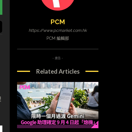
PCM
https://www.pcmarket.com.hk
PCM 編輯部
- 廣告 -
Related Articles
，
理