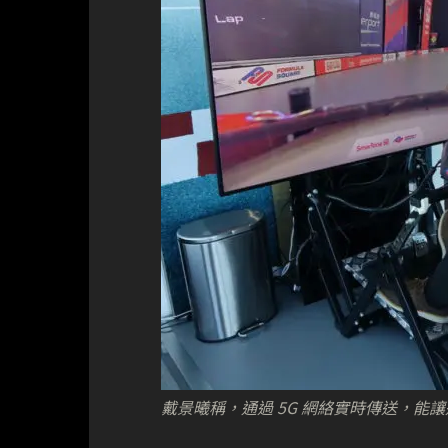
戴景曦稱，通過 5G 網絡實時傳送，能