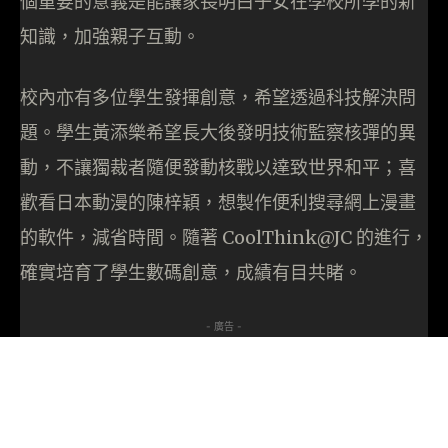
個重要的意義是能讓家長明白子女在學校所學的新
知識，加強親子互動。
校內亦有多位學生發揮創意，希望透過科技解決問
題。學生黃添樂希望長大後發明技術監察核彈的異
動，不讓獨裁者隨便發動核戰以達致世界和平；喜
歡看日本動漫的陳梓穎，想製作便利搜尋網上漫畫
的軟件，減省時間。隨著 CoolThink@JC 的進行，
確實培育了學生數碼創意，成績有目共睹。
- 廣告 -