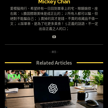
Mickey Chan
愛模擬飛行、希望終有一日回到單車上的宅，眼鏡娘控。座
右銘： 1.膽固醇跟美味是成正比的； 2.所有人都可以騙，但
絕對不能騙自己； 3.賣掉的貨才是錢，不賣的收藏品不值一
文； 4.踩單車，是為了吃更多美食！ 5.正義的話語，不一定
出自正義之人的口；
- 廣告 -
Related Articles