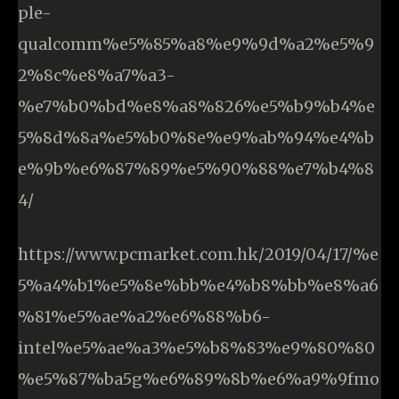
ple-
qualcomm%e5%85%a8%e9%9d%a2%e5%9
2%8c%e8%a7%a3-
%e7%b0%bd%e8%a8%826%e5%b9%b4%e
5%8d%8a%e5%b0%8e%e9%ab%94%e4%b
e%9b%e6%87%89%e5%90%88%e7%b4%8
4/
https://www.pcmarket.com.hk/2019/04/17/%e
5%a4%b1%e5%8e%bb%e4%b8%bb%e8%a6
%81%e5%ae%a2%e6%88%b6-
intel%e5%ae%a3%e5%b8%83%e9%80%80
%e5%87%ba5g%e6%89%8b%e6%a9%9fmo