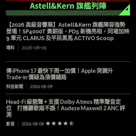
【2026 高級音響展】Astell&Kern 旗艦陣容強勢
登場！SP4000T 黃銅版、PD5 新機亮相，同場加映
9 單元 CLARUS 及平民黑馬 ACTIVO Scoop
場料
2026-08-09
傳 iPhone 17 最快下周一加價！Apple 突調升
Trade-in 價疑為漲價鋪路
科技新聞
2026-08-09
Head-Fi 級靚聲 + 支援 Dolby Atmos 精準聲音定
位 打機聽歌兩不誤！Audeze Maxwell 2 ANC 評
測
影音
2026-08-08